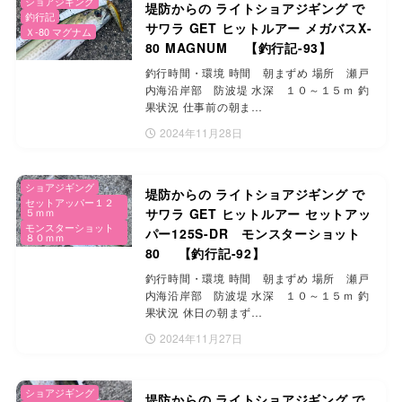
ショアジギング
堤防からの ライトショアジギング で
釣行記
サワラ GET ヒットルアー メガバスX-
Ｘ-80 マグナム
80 MAGNUM 【釣行記-93】
釣行時間・環境 時間 朝まずめ 場所 瀬戸
内海沿岸部 防波堤 水深 １０～１５ｍ 釣
果状況 仕事前の朝ま…
2024年11月28日
ショアジギング
堤防からの ライトショアジギング で
セットアッパー１２
５ｍｍ
サワラ GET ヒットルアー セットアッ
モンスターショット
パー125S-DR モンスターショット
８０ｍｍ
80 【釣行記-92】
釣行時間・環境 時間 朝まずめ 場所 瀬戸
内海沿岸部 防波堤 水深 １０～１５ｍ 釣
果状況 休日の朝まず…
2024年11月27日
ショアジギング
堤防からの ライトショアジギング で