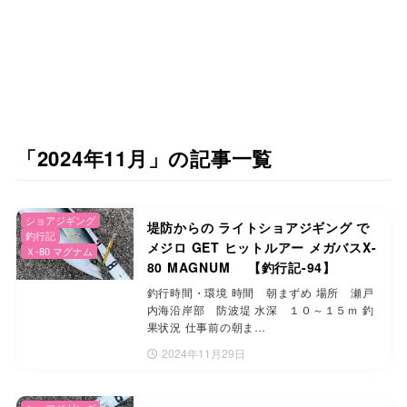
「2024年11月」の記事一覧
ショアジギング
堤防からの ライトショアジギング で
釣行記
メジロ GET ヒットルアー メガバスX-
Ｘ-80 マグナム
80 MAGNUM 【釣行記-94】
釣行時間・環境 時間 朝まずめ 場所 瀬戸
内海沿岸部 防波堤 水深 １０～１５ｍ 釣
果状況 仕事前の朝ま…
2024年11月29日