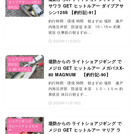
ダイブアサシン125Ｓ
サワラ GET ヒットルアー ダイブアサ
釣行記
シン125S 【釣行記-91】
釣行時間・環境 時間 朝まずめ 場所 瀬戸
内海沿岸部 防波堤 水深 10～15ｍ 釣果
状況 仕事前の朝まずめ…
2024年11月20日
ショアジギング
堤防からの ライトショアジギング で
釣行記
メジロ GET ヒットルアー メガバスX-
Ｘ-80 マグナム
80 MAGNUM 【釣行記-90】
釣行時間・環境 時間 朝まずめ 場所 瀬戸
内海沿岸部 防波堤 水深 １０～１５ｍ 釣
果状況 休日の朝まず…
2024年11月19日
ショアジギング
堤防からの ライトショアジギング で
ラピードＦ１３０ｍ
ｍ
メジロ GET ヒットルアー マリア ラ