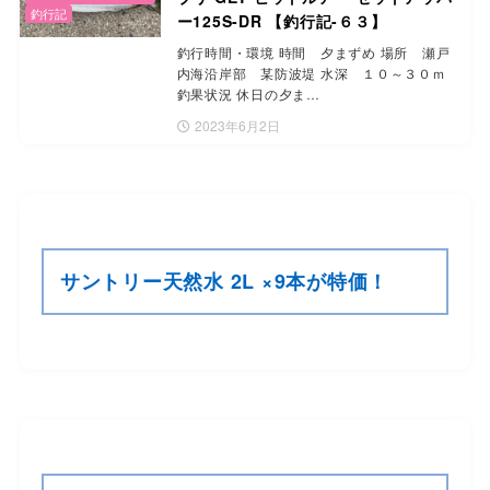
釣行記
ー125S-DR 【釣行記-６３】
釣行時間・環境 時間 夕まずめ 場所 瀬戸
内海沿岸部 某防波堤 水深 １０～３０ｍ
釣果状況 休日の夕ま…
2023年6月2日
サントリー天然水 2L ×9本が特価！