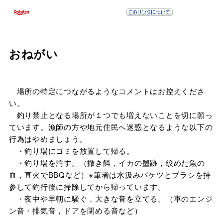
おねがい
場所の特定につながるようなコメントはお控えくださ
い。
釣り禁止となる場所が１つでも増えないことを切に願っ
ています。漁師の方や地元住民へ迷惑となるような以下の
行為はやめましょう。
・釣り場にゴミを放置して帰る。
・釣り場を汚す。（撒き餌，イカの墨跡，絞めた魚の
血，直火でBBQなど）※筆者は水汲みバケツとブラシを持
参して釣行後に掃除してから帰っています。
・夜中や早朝に騒ぐ，大きな音を立てる。（車のエンジ
ン音・排気音，ドアを閉める音など）