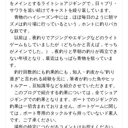
をメインとするライトショアジギングで，日々ブリ・
サワラを追い続けてキャストを繰り返しています。
青物のハイシーズン中には，ほぼ毎日のように朝マ
ズメは釣り場に行っているという，ホントに釣りバカ
な奴です。
以前は，夜釣りでアジングやエギングなどのライト
ゲームもしていましたが（どちらかと言えば，そっち
がメインでした。），夜釣りと早朝の釣りが両立でき
ない年頃となり，最近はもっぱら青物を狙っていま
す。
釣行回数的にも釣果的にも，知人・釣友から”釣り
過ぎ”と言われる経験を元に，筆者が釣った魚やヒッ
トルアー，豆知識等などを紹介させていただきます。
このブログで紹介する釣果については，全てショア
ジギングでの釣果となります。ボートでのジギングの
釣果は一切含まれておりません。ボートゲームに関し
ては，ボート専用のタックルすら持っていないド素人
です。ご了承ください。
場所の特定につながるコメントはお控えください。