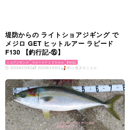
堤防からの ライトショアジギング で
メジロ GET ヒットルアー ラピード
F130 【釣行記-⑮】
ショアジギング
ラピードＦ１３０ｍｍ
釣行記
2023年2月9日
2023年4月9日
釣り過ぎダニエル