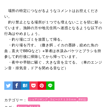
場所の特定につながるようなコメントはお控えくださ
い。
釣り禁止となる場所が１つでも増えないことを切に願っ
ています。漁師の方や地元住民へ迷惑となるような以下の
行為はやめましょう。
・釣り場にゴミを放置して帰る。
・釣り場を汚す。（撒き餌，イカの墨跡，絞めた魚の
血，直火でBBQなど）※筆者は水汲みバケツとブラシを持
参して釣行後に掃除してから帰っています。
・夜中や早朝に騒ぐ，大きな音を立てる。（車のエンジ
ン音・排気音，ドアを閉める音など）
カテゴリー：
ショアジギング
ラピードＦ１３０ｍｍ
釣行記
#メジロ
#１１月