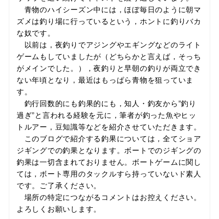
青物のハイシーズン中には，ほぼ毎日のように朝マ
ズメは釣り場に行っているという，ホントに釣りバカ
な奴です。
以前は，夜釣りでアジングやエギングなどのライト
ゲームもしていましたが（どちらかと言えば，そっち
がメインでした。），夜釣りと早朝の釣りが両立でき
ない年頃となり，最近はもっぱら青物を狙っていま
す。
釣行回数的にも釣果的にも，知人・釣友から”釣り
過ぎ”と言われる経験を元に，筆者が釣った魚やヒッ
トルアー，豆知識等などを紹介させていただきます。
このブログで紹介する釣果については，全てショア
ジギングでの釣果となります。ボートでのジギングの
釣果は一切含まれておりません。ボートゲームに関し
ては，ボート専用のタックルすら持っていないド素人
です。ご了承ください。
場所の特定につながるコメントはお控えください。
よろしくお願いします。