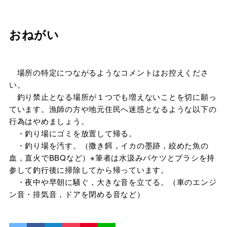
おねがい
場所の特定につながるようなコメントはお控えくださ
い。
釣り禁止となる場所が１つでも増えないことを切に願っ
ています。漁師の方や地元住民へ迷惑となるような以下の
行為はやめましょう。
・釣り場にゴミを放置して帰る。
・釣り場を汚す。（撒き餌，イカの墨跡，絞めた魚の
血，直火でBBQなど）※筆者は水汲みバケツとブラシを持
参して釣行後に掃除してから帰っています。
・夜中や早朝に騒ぐ，大きな音を立てる。（車のエンジ
ン音・排気音，ドアを閉める音など）