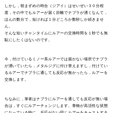
しかし，朝まずめの時合（ジアイ）はせいぜい３０分程
度，その中でもルアーが届く距離でナブラが湧くなんて，
ほんの数分で，短ければ１分どころか数秒しか続きませ
ん。
そんな短いチャンタイムにルアーの交換時間を１秒でも無
駄にしたくはないのです。
今，付けているミノー系ルアーでは届かない場所でナブラ
が湧いていたら，メタルジグに付け替えますし，付けてい
るルアーでナブラに通しても反応が無かったら，ルアーを
交換します。
ちなみに，筆者はナブラにルアーを通しても反応が無い場
合は，すぐにルアーチェンジします。青物が高活性な状態
になっている時に，反応がない同じルアーをキャストする