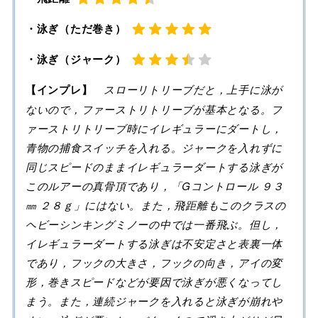
・泳ぎ（ただ巻き）
・泳ぎ（ジャーク）
【インプレ】
スローリトリーブだと，上手に泳が
ないので，ファーストリトリーブが基本となる。フ
ァーストリトリーブ時にイレギュラーにダートし，
青物の捕食スイッチを入れる。ジャークを入れずに
同じスピードのままイレギュラーダートする泳ぎが
このルアーの真骨頂であり，「Gコントロール ９３
㎜ ２８ｇ」にはない。また，飛距離もこのクラスの
ヘビーシンキングミノーの中では一番飛ぶ。但し，
イレギュラーダートする泳ぎは不安定さと表裏一体
であり，
フックの大きさ，フックの向き，アイの変
形，巻きスピードなど
が要因で泳ぎが悪くなってし
まう。また，連続ジャークを入れると泳ぎが崩れや