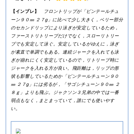
【インプレ】
フロントリップが「ピンテールチュ
ーン９０㎜ ２７g」に比べて少し大きく，ベリー部分
のセカンドリップにより泳ぎが安定しているため，
ファーストリトリーブだけでなく，スローリトリー
ブでも安定して泳ぐ。安定しているがゆえに，泳ぎ
が素直で単調でもある。
連続ジャークを入れても泳
ぎが崩れにくく安定してい
るので，リトリーブ時に
ジャークを入れる方が良い。飛距離は，リップの形
状も影響しているためか「ピンテールチューン９０
㎜ ２７g」には劣るが，「サゴシチューン９０㎜ ２
８ｇ」よりも飛ぶ。ジャクソン３兄弟の中では一番
弱点もなく，まとまっていて，誰にでも使いやす
い。