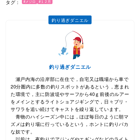
タグ：
#メジロ
#１２月
釣り過ぎダニエル
釣り過ぎダニエル
瀬戸内海の沿岸部に在住で，自宅又は職場から車で
20分圏内に多数の釣りスポットがあるという，恵まれ
た環境で，主に防波堤やサーフから40ｇ前後のルアー
をメインとするライトショアジギングで，日々ブリ・
サワラを追い続けてキャストを繰り返しています。
青物のハイシーズン中には，ほぼ毎日のように朝マ
ズメは釣り場に行っているという，ホントに釣りバカ
な奴です。
以前は，夜釣りでアジングやエギングなどのライト