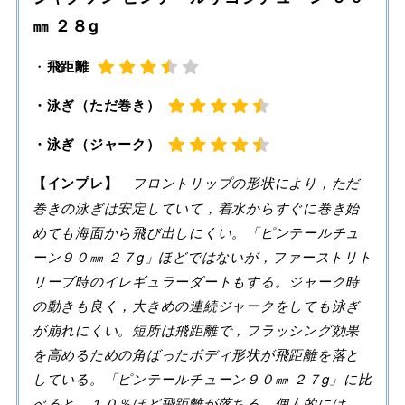
㎜ ２８g
・
飛距離
・泳ぎ（ただ巻き）
・泳ぎ（ジャーク）
【インプレ】
フロントリップの形状により，ただ
巻きの泳ぎは安定していて，着水からすぐに巻き始
めても海面から飛び出しにくい。「ピンテールチュ
ーン９０㎜ ２７g」ほどではないが，ファーストリト
リーブ時のイレギュラーダートもする。ジャーク時
の動きも良く，大きめの連続ジャークをしても泳ぎ
が崩れにくい。短所は飛距離で，フラッシング効果
を高めるための角ばったボディ形状が飛距離を落と
している。「ピンテールチューン９０㎜ ２７g」に比
べると，１０％ほど飛距離が落ちる。個人的には，