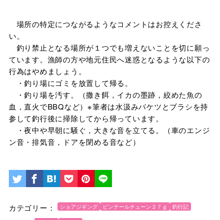
場所の特定につながるようなコメントはお控えくださ
い。
釣り禁止となる場所が１つでも増えないことを切に願っ
ています。漁師の方や地元住民へ迷惑となるような以下の
行為はやめましょう。
・釣り場にゴミを放置して帰る。
・釣り場を汚す。（撒き餌，イカの墨跡，絞めた魚の
血，直火でBBQなど）※筆者は水汲みバケツとブラシを持
参して釣行後に掃除してから帰っています。
・夜中や早朝に騒ぐ，大きな音を立てる。（車のエンジ
ン音・排気音，ドアを閉める音など）
カテゴリー：
ショアジギング
ピンテールチューン２７ｇ
釣行記