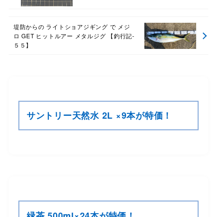
堤防からの ライトショアジギング で メジ
ロ GET ヒットルアー メタルジグ 【釣行記-
５５】
サントリー天然水 2L ×9本が特価！
緑茶 500ml×24本が特価！