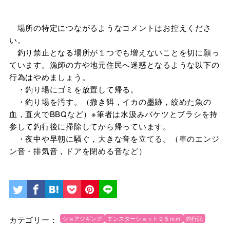
場所の特定につながるようなコメントはお控えくださ
い。
釣り禁止となる場所が１つでも増えないことを切に願っ
ています。漁師の方や地元住民へ迷惑となるような以下の
行為はやめましょう。
・釣り場にゴミを放置して帰る。
・釣り場を汚す。（撒き餌，イカの墨跡，絞めた魚の
血，直火でBBQなど）※筆者は水汲みバケツとブラシを持
参して釣行後に掃除してから帰っています。
・夜中や早朝に騒ぐ，大きな音を立てる。（車のエンジ
ン音・排気音，ドアを閉める音など）
カテゴリー：
ショアジギング
モンスターショット９５ｍｍ
釣行記