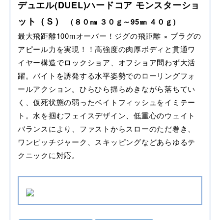
デュエル(DUEL)ハードコア モンスターショ
ット（Ｓ）
（８０㎜ ３０ｇ～95㎜ ４０ｇ）
最大飛距離100mオーバー！ジグの飛距離 × プラグの
アピール力を実現！！高強度の肉厚ボディと貫通ワ
イヤー構造でロックショア、オフショア問わず大活
躍。バイトを誘発する水平姿勢でのローリングフォ
ールアクション。ひらひら揺らめきながら落ちてい
く、仮死状態の弱ったベイトフィッシュをイミテー
ト。水を掴むフェイスデザイン、低重心のウェイト
バランスにより、ファストからスローのただ巻き、
ワンピッチジャーク、スキッピングなどあらゆるテ
クニックに対応。