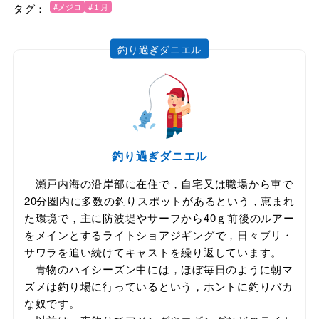
タグ：
#メジロ
#１月
釣り過ぎダニエル
釣り過ぎダニエル
瀬戸内海の沿岸部に在住で，自宅又は職場から車で
20分圏内に多数の釣りスポットがあるという，恵まれ
た環境で，主に防波堤やサーフから40ｇ前後のルアー
をメインとするライトショアジギングで，日々ブリ・
サワラを追い続けてキャストを繰り返しています。
青物のハイシーズン中には，ほぼ毎日のように朝マ
ズメは釣り場に行っているという，ホントに釣りバカ
な奴です。