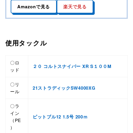
Amazonで見る
楽天で見る
使用タックル
〇ロ
２０ コルトスナイパー XR S
１００M
ッド
〇リ
21ストラディックSW4000XG
ール
〇ラ
イン
ピットブル12 1.5号 200ｍ
（PE
）