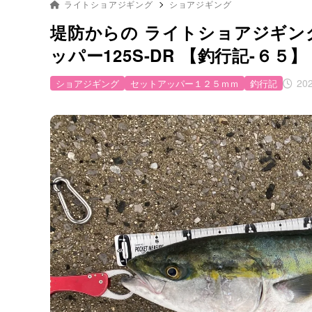
ライトショアジギング
ショアジギング
堤防からの ライトショアジギング
ッパー125S-DR 【釣行記-６５】
20
ショアジギング
セットアッパー１２５ｍｍ
釣行記