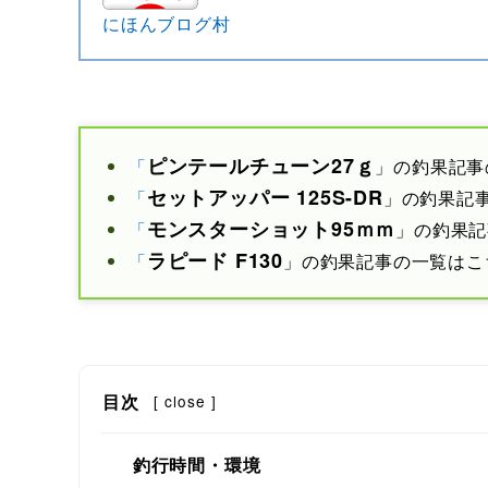
にほんブログ村
ピンテールチューン27ｇ
「
」の釣果記事
セットアッパー 125S-DR
「
」の釣果記
モンスターショット
95ｍｍ
「
」の釣果記
ラピード F
130
「
」の釣果記事の一覧はこ
目次
[
close
]
釣行時間・環境